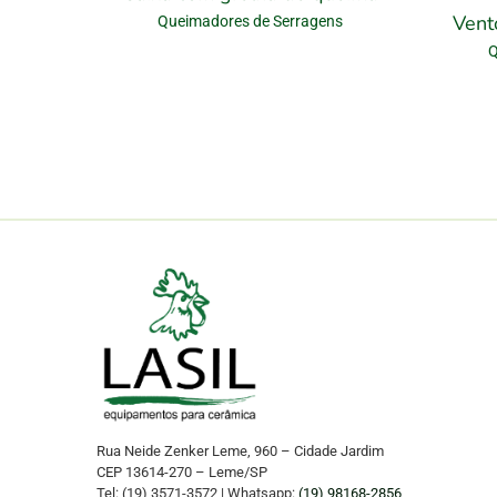
Vent
Queimadores de Serragens
Q
Rua Neide Zenker Leme, 960 – Cidade Jardim
CEP 13614-270 – Leme/SP
Tel: (19) 3571-3572 | Whatsapp:
(19) 98168-2856