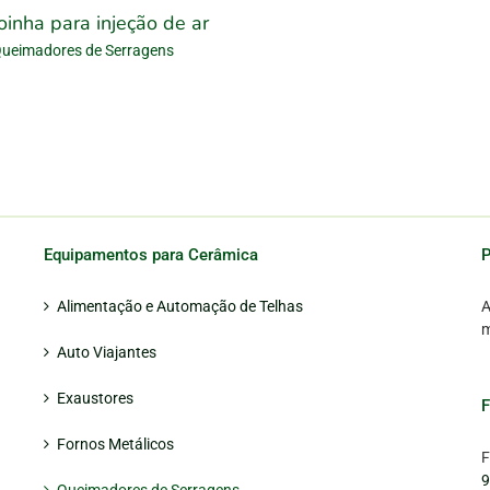
oinha para injeção de ar
ueimadores de Serragens
Equipamentos para Cerâmica
P
Alimentação e Automação de Telhas
A
m
Auto Viajantes
Exaustores
Fornos Metálicos
F
9
Queimadores de Serragens