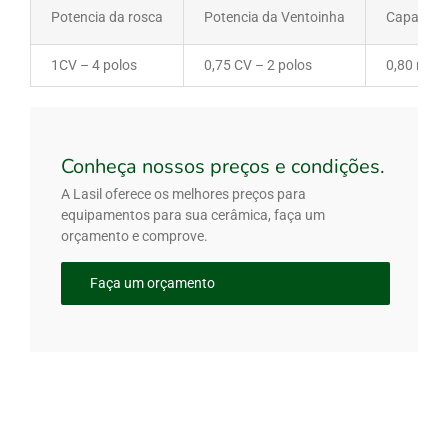
Potencia da rosca
Potencia da Ventoinha
Capacidad
1CV – 4 polos
0,75 CV – 2 polos
0,80 m³
Conheça nossos preços e condições.
A Lasil oferece os melhores preços para
equipamentos para sua cerâmica, faça um
orçamento e comprove.
Faça um orçamento