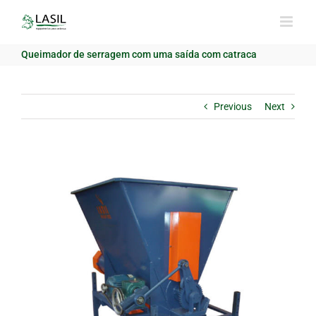
Skip
to
content
Queimador de serragem com uma saída com catraca
Previous
Next
View
Larger
Image