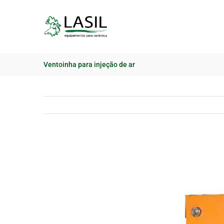
Skip
to
content
Ventoinha para injeção de ar
View
Larger
Image