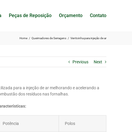
a
Peças de Reposição
Orçamento
Contato
Home
Queimadores de Serragens
Ventoinha para injeção de ar
Previous
Next
tilizada para a injeção de ar melhorando e acelerando a
ombustão dos resíduos nas fornalhas.
aracterísticas:
Potência
Polos