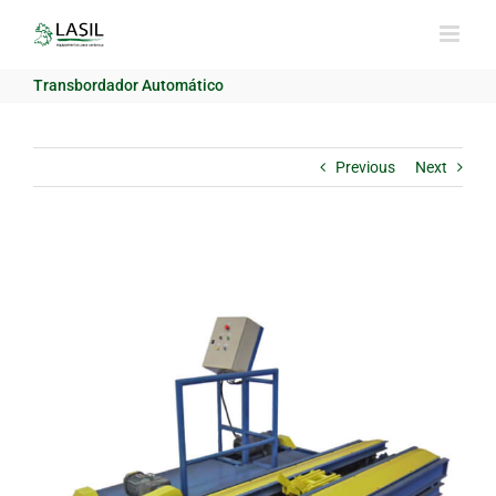
Skip
to
content
Transbordador Automático
Previous
Next
View
Larger
Image