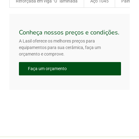
Reforçada em viga “U” laminada
Aço 1045
Painel El
Conheça nossos preços e condições.
A Lasil oferece os melhores preços para
equipamentos para sua cerâmica, faça um
orçamento e comprove.
Faça um orçamento