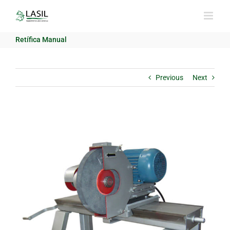
Skip
to
content
Retífica Manual
Previous
Next
View
Larger
Image